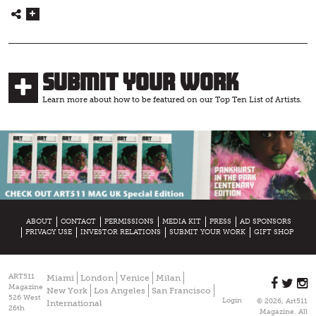
Submit Your Work
Learn more about how to be featured on our Top Ten List of Artists.
ABOUT
CONTACT
PERMISSIONS
MEDIA KIT
PRESS
AD SPONSORS
PRIVACY USE
INVESTOR RELATIONS
SUBMIT YOUR WORK
GIFT SHOP
ART511
Miami
London
Venice
Milan
Magazine
New York
Los Angeles
San Francisco
526 West
Login
© 2026, Art511
International
26th
Magazine. All