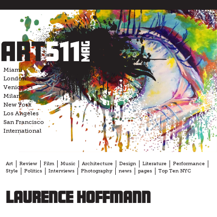
Skip
to
content
Miami
London
Venice
Milan
New York
Los Angeles
San Francisco
International
Art
Review
Film
Music
Architecture
Design
Literature
Performance
Style
Politics
Interviews
Photography
news
pages
Top Ten NYC
Laurence Hoffmann