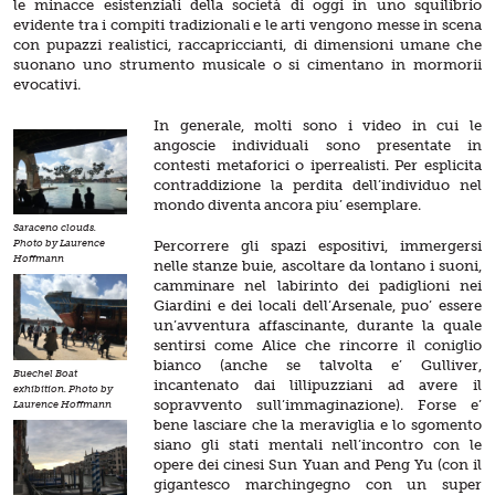
le minacce esistenziali della società di oggi in uno squilibrio
evidente tra i compiti tradizionali e le arti vengono messe in scena
con pupazzi realistici, raccapriccianti, di dimensioni umane che
suonano uno strumento musicale o si cimentano in mormorii
evocativi.
In generale, molti sono i video in cui le
angoscie individuali sono presentate in
contesti metaforici o iperrealisti. Per esplicita
contraddizione la perdita dell’individuo nel
mondo diventa ancora piu’ esemplare.
Saraceno clouds.
Percorrere gli spazi espositivi, immergersi
Photo by Laurence
Hoffmann
nelle stanze buie, ascoltare da lontano i suoni,
camminare nel labirinto dei padiglioni nei
Giardini e dei locali dell’Arsenale, puo’ essere
un’avventura affascinante, durante la quale
sentirsi come Alice che rincorre il coniglio
bianco (anche se talvolta e’ Gulliver,
Buechel Boat
incantenato dai lillipuzziani ad avere il
exhibition. Photo by
sopravvento sull’immaginazione). Forse e’
Laurence Hoffmann
bene lasciare che la meraviglia e lo sgomento
siano gli stati mentali nell’incontro con le
opere dei cinesi Sun Yuan and Peng Yu (con il
gigantesco marchingegno con un super