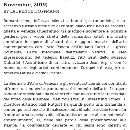
Novembre, 2019)
BY LAURENCE HOFFMANN
Romanticismo, bellezza, silenzi e bonta’ gastronomiche, e un
eccessivo turismo inclusivo di enormi diaboliche navi da crociera,
questa e’ Venezia. Quest’anno,’ tra maggio e novembre, e’ possibile
perdersi per i vicoli stretti della romantica citta’, ma anche
ammirare le opere di alcuni dei maggiori maestri dell’arte
contemporanea con l’Arte Povera dell’italiano Burri e il greco
Kounellis, l’Arte Informale dell’italiano Vedova, il Neo
Espressionismo del tedesco Baselitz, l’Art Brut dello svizzero
Dubuffet, l’Astrattismo di un altro svizzero Jean Arp, e con le
nuove opere degli artisti contemporanei Europei e di Asia, Africa,
America Latina e Medio Oriente.
La Biennale d’Arte di Venezia e gli eventi collaterali concomitanti
offrono una notevole panoramica del mondo dell’arte. Le opere
sono state selezionate da curatori che hanno seguito la traccia data
dal titolo della Biennale “May You Live In Interesting Times”. Il
Direttore Artistico Ralf Rutgoff ha quindi posto una domanda al
contempo esistenziale (il malessere individuale) e sociale (come far
fronte ad una societa’ volta all’autodistruzione e al suo potenziale
annichilimento). O, nelle sue parole della presentazione alla
stampa, “la complessita’ dell’arte –i cui segni sono carichi di