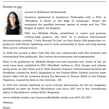
Posted in
Art
Laurence Hoffmann (Switzerland)
Laurence graduated in Analytical Philosophy with a PhD. in
“Metaphor: A Ghost at the Edge of Language”, where she
examined the parallels between games of words and the “The
Empire of Lights” by Magritte.
With her Wildside Media, established to create and promote
cutting-edge projects, she went on to produce international
documentaries (notably “I Only Wanted To Live” an Italo-Swiss-USA production co-
produced with Steven Spielberg) and to work extensively in short and long feature
films and in cultural events.
In 2009 she moved to New York City. She has collaborated with film festivals and
international film producers. She creates documentaries and experimental
films to be published on Wildside-Media.com and youtube.com. Some of her art
work have been exhibited in NYC (WestBeth Gallery in 2012, Burger and Lobster
group show on City Views and in 2018, Eminent Domain: Intersectional feminist Art
Exhibition curated by Art511 Magazines at the Former Miller Gallery) and her more
recent video will be screened during the Biennale in Venice (2019) at the Palazzo
Papafava, curated by Alive in the Universe , UK.
In 2013 she started reporting on socio-cultural phenomena for the art magazine
published on print by Scotto Mycklebust and since 2017 she is the contributing
editor to Mycklebust’s online Art511 Magazine.
www.wildside-media.com Laurence@wildside-media.com (917) 213 1917
Website:
Email: