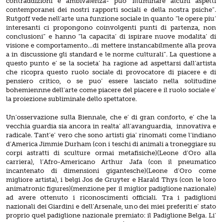
contraddizioni e ambivalenza- puo’ illuminare alcuni aspetti
contemporanei dei nostri rapporti sociali e della nostra psiche”.
Rutgoff vede nell’arte una funzione sociale in quanto “le opere piu’
interesanti ci propongono coinvolgenti punti di partenza, non
conclusioni” e hanno “la capacita’ di ispirare nuove modalita’ di
visione e comportamento…di mettere instancabilmente alla prova
a in discussione gli standard e le norme culturali”. La questione a
questo punto e’ se la societa’ ha ragione ad aspettarsi dall’artista
che ricopra questo ruolo sociale di provocatore di piacere e di
pensiero critico, o se puo’ essere lasciato nella solitudine
bohemiennne dell’arte come piacere del piacere e il ruolo sociale e’
la proiezione subliminale dello spettatore.
Un’osservazione sulla Biennale, che e’ di gran conforto, e’ che la
vecchia guardia sia ancora in realta’ all’avanguardia, innovativa e
radicale. Tant’e’ vero che sono artisti gia’ rinomati come l’indiano
d’America Jimmie Durham (con i teschi di animali a troneggiare su
corpi astratti di sculture ormai metafisiche)(Leone d’Oro alla
carriera), l’Afro-Americano Arthur Jafa (con il pneumatico
incantenato di dimensioni gigantesche)(Leone d’Oro come
migliore artista), i belgi Jos de Gruyter e Harald Thys (con le loro
animatronic figures)(menzione per il miglior padiglione nazionale)
ad avere ottenuto i riconoscimenti officiali. Tra i padiglioni
nazionali dei Giardini e dell’Arsenale, uno dei miei preferiti e’ stato
proprio quel padiglione nazionale premiato: il Padiglione Belga. Li’