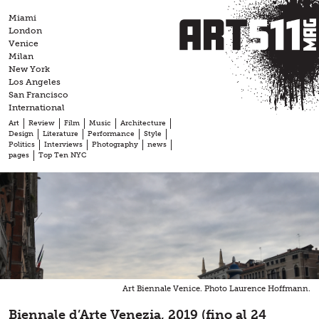
Skip
Miami
to
London
content
Venice
Milan
New York
Los Angeles
San Francisco
International
Art
Review
Film
Music
Architecture
Design
Literature
Performance
Style
Politics
Interviews
Photography
news
pages
Top Ten NYC
Art Biennale Venice. Photo Laurence Hoffmann.
Biennale d’Arte Venezia, 2019 (fino al 24