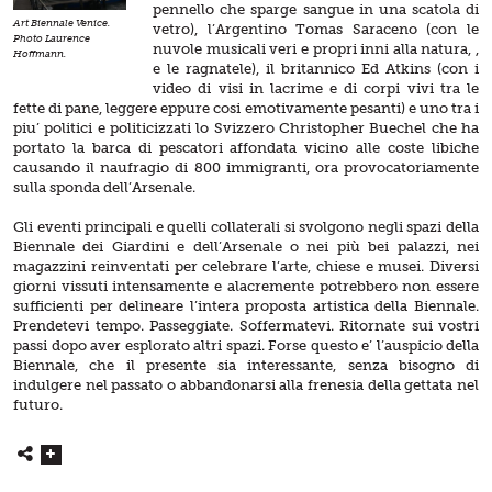
pennello che sparge sangue in una scatola di
Art Biennale Venice.
vetro), l’Argentino Tomas Saraceno (con le
Photo Laurence
nuvole musicali veri e propri inni alla natura, ,
Hoffmann.
e le ragnatele), il britannico Ed Atkins (con i
video di visi in lacrime e di corpi vivi tra le
fette di pane, leggere eppure cosi emotivamente pesanti) e uno tra i
piu’ politici e politicizzati lo Svizzero Christopher Buechel che ha
portato la barca di pescatori affondata vicino alle coste libiche
causando il naufragio di 800 immigranti, ora provocatoriamente
sulla sponda dell’Arsenale.
Gli eventi principali e quelli collaterali si svolgono negli spazi della
Biennale dei Giardini e dell’Arsenale o nei più bei palazzi, nei
magazzini reinventati per celebrare l’arte, chiese e musei. Diversi
giorni vissuti intensamente e alacremente potrebbero non essere
sufficienti per delineare l’intera proposta artistica della Biennale.
Prendetevi tempo. Passeggiate. Soffermatevi. Ritornate sui vostri
passi dopo aver esplorato altri spazi. Forse questo e’ l’auspicio della
Biennale, che il presente sia interessante, senza bisogno di
indulgere nel passato o abbandonarsi alla frenesia della gettata nel
futuro.